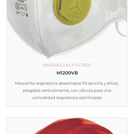
MASCARILLAS Y FILTROS
M1200VB
Mascarilla respiratoria desechable P2 sencilla y eficaz,
plegable verticalmente, con válvula para una
comodidad respiratoria optimizada
Este
producto