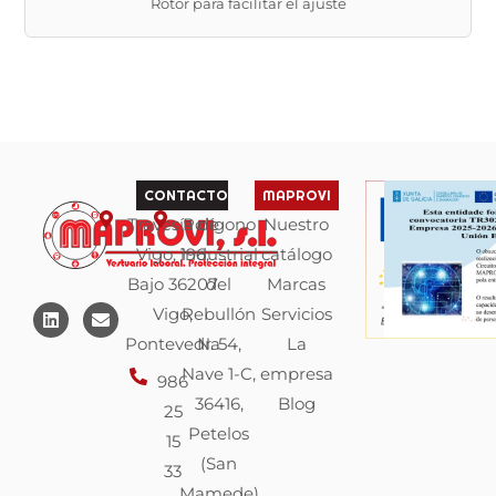
Rotor para facilitar el ajuste
CONTACTO
MAPROVI
Travesía de
Polígono
Nuestro
Vigo, 196,
industrial
catálogo
Bajo 36207
del
Marcas
L
E
Vigo,
Rebullón
Servicios
i
n
n
v
Pontevedra
N. 54,
La
k
e
Nave 1-C,
empresa
e
l
986
d
o
36416,
Blog
25
i
p
n
e
Petelos
15
(San
33
Mamede)