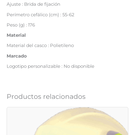
Ajuste : Brida de fijación
Perímetro cefálico (cm) : 55-62
Peso (g) : 176
Material
Material del casco : Polietileno
Marcado
Logotipo personalizable : No disponible
Productos relacionados
Este
producto
tiene