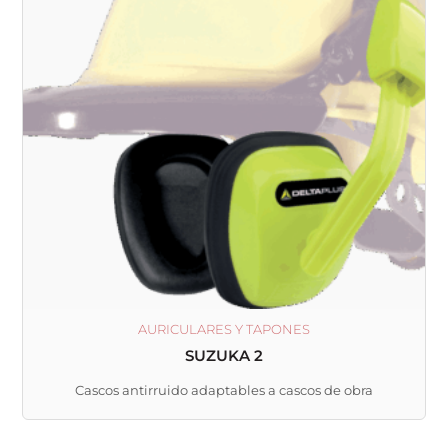
múltiples
variantes.
Las
opciones
se
pueden
elegir
en
la
página
de
producto
AURICULARES Y TAPONES
SUZUKA 2
Cascos antirruido adaptables a cascos de obra