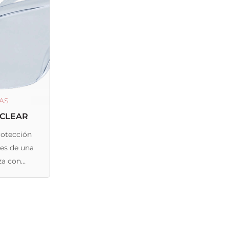
AS
 CLEAR
rotección
es de una
za con
 laterales,
s para
s de corta
ión