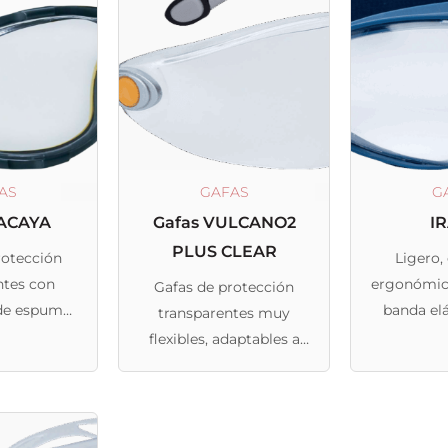
AS
GAFAS
G
ACAYA
Gafas VULCANO2
I
PLUS CLEAR
rotección
Ligero
ntes con
ergonómic
Gafas de protección
de espuma
banda el
transparentes muy
para uso
desm
flexibles, adaptables a
sivo
todas las formas
corporales con cristales
antivaho y antiarañazos
certificados.