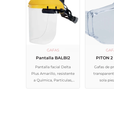
GAFAS
GAF
Pantalla BALBI2
PITON 2
Pantalla facial Delta
Gafas de p
Plus Amarillo, resistente
transparent
a Química, Partículas,
sola pie
Golpe
protecciones
perfecta
aplicacione
durac