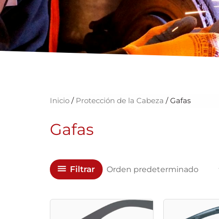
Inicio
/
Protección de la Cabeza
/ Gafas
Gafas
Filtrar
Este