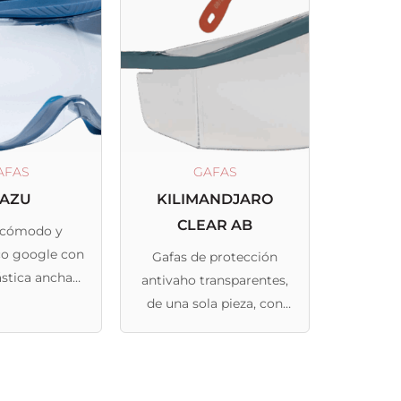
AFAS
GAFAS
RAZU
KILIMANDJARO
CLEAR AB
, cómodo y
o google con
Gafas de protección
ástica ancha
antivaho transparentes,
ontable.
de una sola pieza, con
protecciones laterales,
ideales para
aplicaciones de
laboratorio