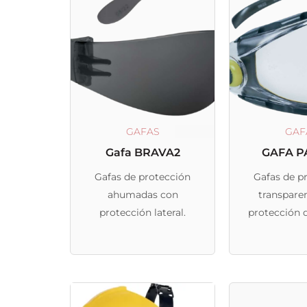
producto
tiene
múltiples
variantes.
Las
opciones
se
GAFAS
GAF
pueden
Gafa BRAVA2
GAFA P
elegir
Gafas de protección
Gafas de p
en
ahumadas con
transpare
la
protección lateral.
protección 
página
extraíble 
de
inten
producto