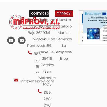
CONTACTO
MAPROVI
Travesía de
Polígono
Nuestro
Vigo, 196,
industrial
catálogo
Bajo 36207
del
Marcas
L
E
Vigo,
Rebullón
Servicios
i
n
n
v
Pontevedra
N. 54,
La
k
e
Nave 1-C,
empresa
e
l
986
d
o
36416,
Blog
25
i
p
n
e
Petelos
15
(San
33
Mamede)
info@maprovi.com
MOS
986
288
070