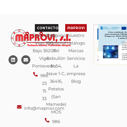
CONTACTO
MAPROVI
Travesía de
Polígono
Nuestro
Vigo, 196,
industrial
catálogo
Bajo 36207
del
Marcas
L
E
Vigo,
Rebullón
Servicios
i
n
n
v
Pontevedra
N. 54,
La
k
e
Nave 1-C,
empresa
e
l
986
d
o
36416,
Blog
25
i
p
n
e
Petelos
15
(San
33
Mamede)
info@maprovi.com
MOS
986