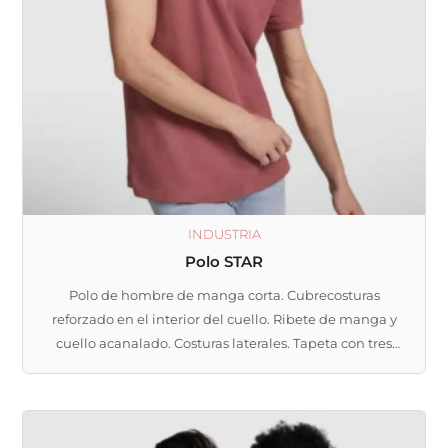
se
pueden
elegir
en
la
página
de
producto
INDUSTRIA
Polo STAR
Polo de hombre de manga corta. Cubrecosturas
reforzado en el interior del cuello. Ribete de manga y
cuello acanalado. Costuras laterales. Tapeta con tres
botones. Aperturas en los laterales del bajo.
Este