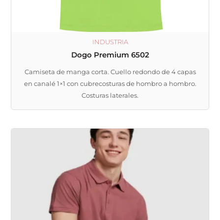
página
de
producto
INDUSTRIA
Dogo Premium 6502
Camiseta de manga corta. Cuello redondo de 4 capas
en canalé 1×1 con cubrecosturas de hombro a hombro.
Costuras laterales.
Este
producto
tiene
múltiples
variantes.
Las
opciones