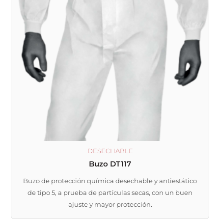
variantes.
Las
opciones
se
pueden
elegir
en
la
página
de
producto
DESECHABLE
Buzo DT117
Buzo de protección química desechable y antiestático
de tipo 5, a prueba de partículas secas, con un buen
ajuste y mayor protección.