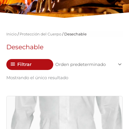
Inicio
/
Protección del Cuerpo
/ Desechable
Desechable
Filtrar
Mostrando el único resultado
Este
producto
tiene
múltiples