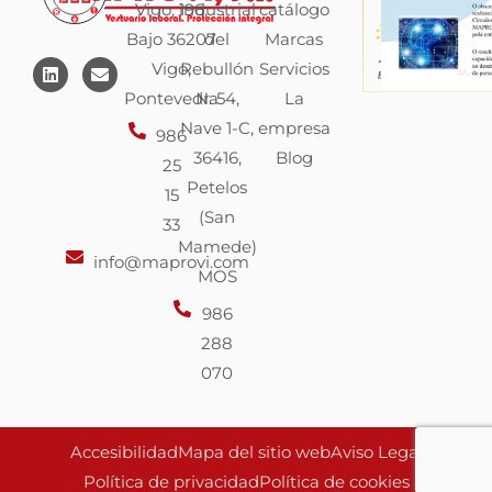
Vigo, 196,
industrial
catálogo
Bajo 36207
del
Marcas
L
E
Vigo,
Rebullón
Servicios
i
n
n
v
Pontevedra
N. 54,
La
k
e
Nave 1-C,
empresa
e
l
986
d
o
36416,
Blog
25
i
p
n
e
Petelos
15
(San
33
Mamede)
info@maprovi.com
MOS
986
288
070
Accesibilidad
Mapa del sitio web
Aviso Legal
Política de privacidad
Política de cookies