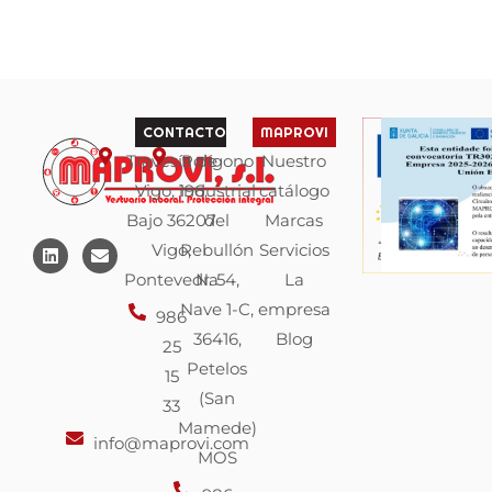
CONTACTO
MAPROVI
Travesía de
Polígono
Nuestro
Vigo, 196,
industrial
catálogo
Bajo 36207
del
Marcas
L
E
Vigo,
Rebullón
Servicios
i
n
n
v
Pontevedra
N. 54,
La
k
e
Nave 1-C,
empresa
e
l
986
d
o
36416,
Blog
25
i
p
n
e
Petelos
15
(San
33
Mamede)
info@maprovi.com
MOS