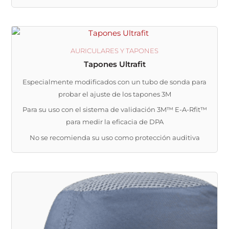
AURICULARES Y TAPONES
Tapones Ultrafit
Especialmente modificados con un tubo de sonda para
probar el ajuste de los tapones 3M
Para su uso con el sistema de validación 3M™ E-A-Rfit™
para medir la eficacia de DPA
No se recomienda su uso como protección auditiva
Este
producto
tiene
múltiples