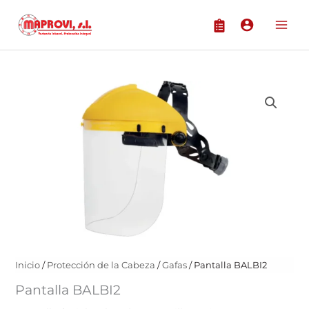
Ir
al
contenido
Inicio
/
Protección de la Cabeza
/
Gafas
/ Pantalla BALBI2
Pantalla BALBI2