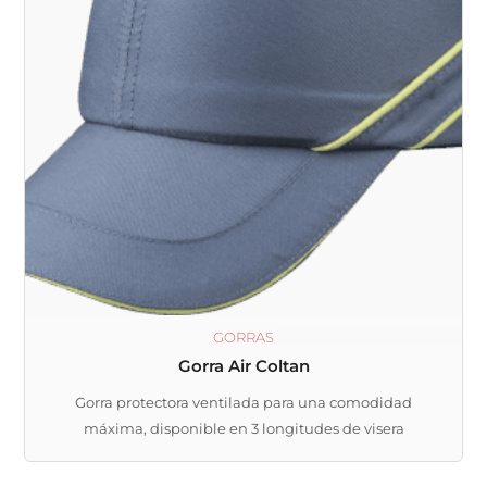
variantes.
Las
opciones
se
pueden
elegir
en
la
página
de
producto
GORRAS
Gorra Air Coltan
Gorra protectora ventilada para una comodidad
máxima, disponible en 3 longitudes de visera