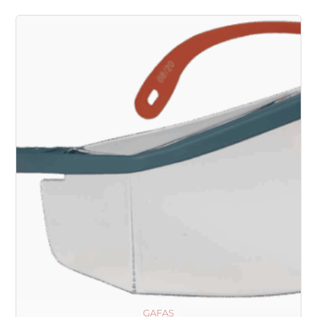
soporte y banda para el cuello fácil de ajustar. Estas
medias máscaras reutilizables son de perfil bajo y están
disponibles en tres tamaños.
GAFAS