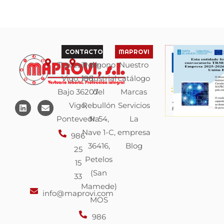
CONTACTO
MAPROVI
Travesía de
Polígono
Nuestro
Vigo, 196,
industrial
catálogo
Bajo 36207
del
Marcas
L
E
Vigo,
Rebullón
Servicios
i
n
n
v
Pontevedra
N. 54,
La
k
e
Nave 1-C,
empresa
e
l
986
d
o
36416,
Blog
25
i
p
n
e
Petelos
15
(San
33
Mamede)
info@maprovi.com
MOS
986