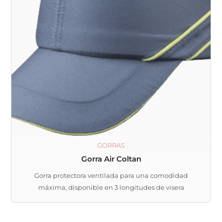
Las
opciones
se
pueden
elegir
en
la
página
de
producto
GORRAS
Gorra Air Coltan
Gorra protectora ventilada para una comodidad
máxima, disponible en 3 longitudes de visera