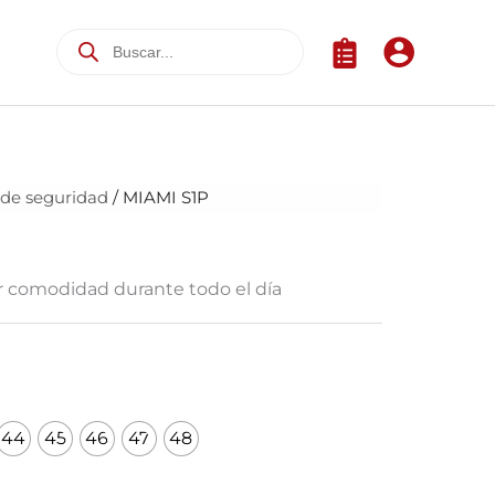
 de seguridad
/ MIAMI S1P
or comodidad durante todo el día
44
45
46
47
48