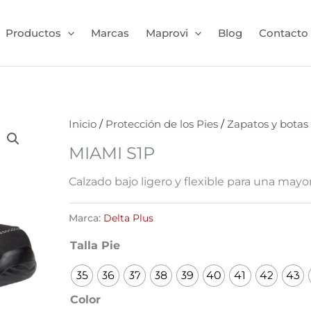
Productos
Marcas
Maprovi
Blog
Contacto
Inicio
/
Protección de los Pies
/
Zapatos y botas
MIAMI S1P
Calzado bajo ligero y flexible para una may
Marca:
Delta Plus
Talla Pie
35
36
37
38
39
40
41
42
43
Color