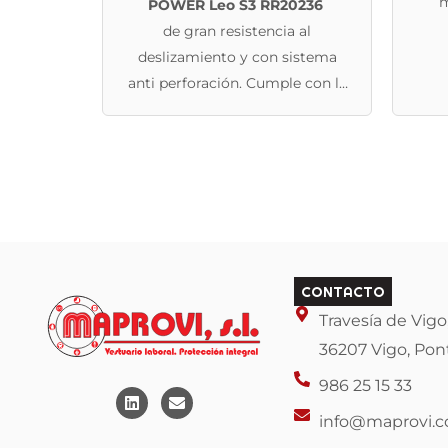
m
POWER Leo S3 RR20236
producto
anti
de gran resistencia al
deslizamiento y con sistema
anti perforación. Cumple con la
normativa de seguridad S3
CONTACTO
Travesía de Vigo,
36207 Vigo, Pon
986 25 15 33
L
E
i
n
info@maprovi.
n
v
k
e