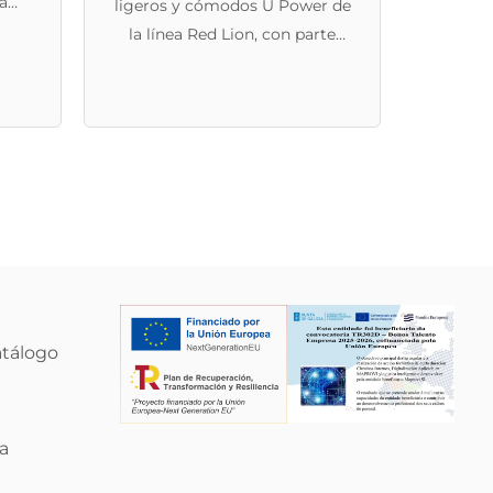
a
ligeros y cómodos U Power de
producto
a,
la línea Red Lion, con parte
ta
superior de nailon ultraflexible y
ral y
gamuza suave, puntera de
nfort
aluminio, antiarrugas,
antideslizante,S1P SRC ESD
atálogo
a