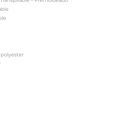
 – Transpirable – Premoldeado
able
ble
e polyester
r