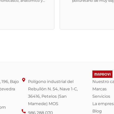
onocasco, anatómico y
poliuretano de muy baj
producto
producto
deslizante. Apto para lavado
densidad, se auto model
en lavadora hasta 40º
permitiendo una correc
distribución del peso corpo
dando una sensación de co
inmediata.
MAPROVI
 196, Bajo
Polígono industrial del
Nuestro c
tevedra
Rebullón N. 54, Nave 1-C,
Marcas
36416, Petelos (San
Servicios
Mamede) MOS
La empres
com
Blog
986 288 070