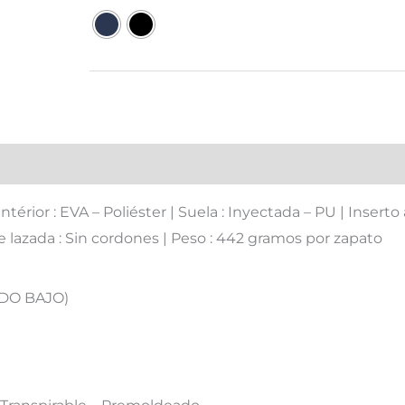
a intérior : EVA – Poliéster | Suela : Inyectada – PU | Inser
e lazada : Sin cordones | Peso : 442 gramos por zapato
ZADO BAJO)