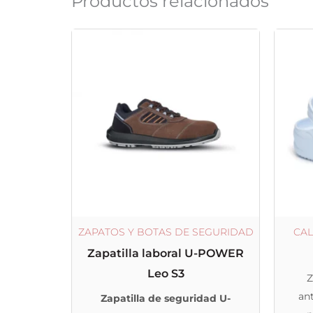
Productos relacionados
Este
producto
tiene
múltiples
variantes.
Las
opciones
se
pueden
elegir
ZAPATOS Y BOTAS DE SEGURIDAD
CAL
en
Zapatilla laboral U-POWER
la
Leo S3
Z
página
ant
Zapatilla de seguridad U-
de