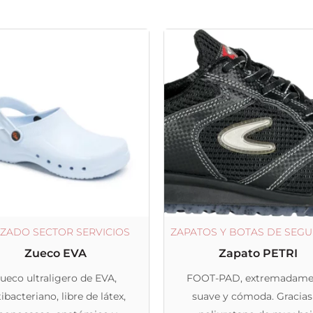
Este
Este
producto
producto
tiene
tiene
múltiples
múltiples
variantes.
variantes.
Las
Las
opciones
opciones
se
se
pueden
pueden
elegir
elegir
ZADO SECTOR SERVICIOS
ZAPATOS Y BOTAS DE SEG
en
en
Zueco EVA
Zapato PETRI
la
la
ueco ultraligero de EVA,
FOOT-PAD, extremadame
página
página
ibacteriano, libre de látex,
suave y cómoda. Gracias
de
de