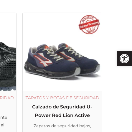
Este
producto
tiene
múltiples
variantes.
Las
opciones
se
pueden
elegir
URIDAD
ZAPATOS Y BOTAS DE SEGURIDAD
en
Calzado de Seguridad U-
la
Power Red Lion Active
nte
página
 al
Zapatos de seguridad bajos,
de