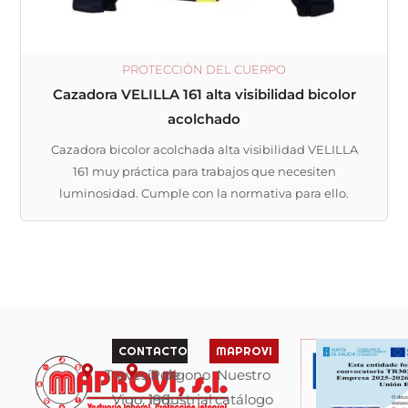
PROTECCIÓN DEL CUERPO
Cazadora VELILLA 161 alta visibilidad bicolor
acolchado
Cazadora bicolor acolchada alta visibilidad VELILLA
161 muy práctica para trabajos que necesiten
luminosidad. Cumple con la normativa para ello.
CONTACTO
MAPROVI
Travesía de
Polígono
Nuestro
Vigo, 196,
industrial
catálogo