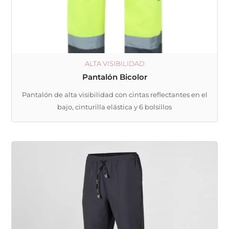
la
página
de
producto
ALTA VISIBILIDAD
Pantalón Bicolor
Pantalón de alta visibilidad con cintas reflectantes en el
bajo, cinturilla elástica y 6 bolsillos
Este
producto
tiene
múltiples
variantes.
Las