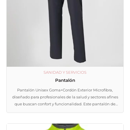
opciones
se
pueden
elegir
en
la
página
de
producto
SANIDAD Y SERVICIOS
Pantalón
Pantalón Unisex Goma+Cordón Exterior Microfibra,
diseñado para profesionales de la salud y sectores afines
que buscan confort y funcionalidad. Este pantalón de
corte regular fit cuenta con una cintura elástica con
goma y cordón ajustable para un ajuste personalizado.
Equipado con dos bolsillos interiores en la cadera y un
Este