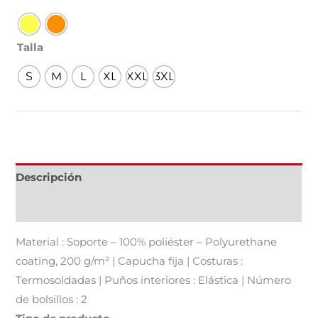
Talla
S
M
L
XL
XXL
3XL
Descripción
Información adicional
Material : Soporte – 100% poliéster – Polyurethane
coating, 200 g/m² | Capucha fija | Costuras :
Termosoldadas | Puños interiores : Elástica | Número
de bolsillos : 2