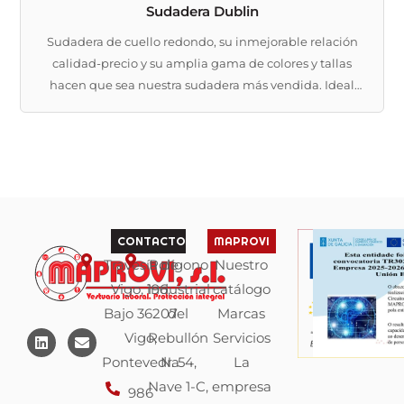
Sudadera Dublin
Sudadera de cuello redondo, su inmejorable relación
calidad-precio y su amplia gama de colores y tallas
hacen que sea nuestra sudadera más vendida. Ideal
para múltiples usos: ropa laboral, textil
promocional, ropa deportiva, uniforme escolar,
merchandising, suvenir, etc.
CONTACTO
MAPROVI
Travesía de
Polígono
Nuestro
Vigo, 196,
industrial
catálogo
Bajo 36207
del
Marcas
L
E
Vigo,
Rebullón
Servicios
i
n
n
v
Pontevedra
N. 54,
La
k
e
Nave 1-C,
empresa
e
l
986