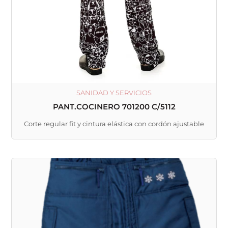
SANIDAD Y SERVICIOS
PANT.COCINERO 701200 C/5112
Corte regular fit y cintura elástica con cordón ajustable
Este
producto
tiene
múltiples
variantes.