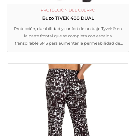
producto
PROTECCIÓN DEL CUERPO
Buzo TIVEK 400 DUAL
Protección, durabilidad y confort de un traje Tyvek® en
la parte frontal que se completa con espalda
transpirable SMS para aumentar la permeabilidad del
aire y el vapor de agua.